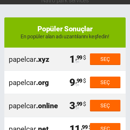
Natro park services
Popüler Sonuçlar
En popüler alan adı uzantılarını keşfedin!
1
,99
papelcar
.xyz
SEÇ
9
,99
papelcar
.org
SEÇ
3
,99
papelcar
.online
SEÇ
11
,99
papelcar
.net
SEÇ