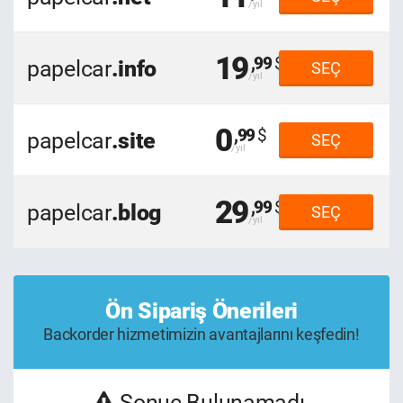
19
,99
papelcar
.info
SEÇ
0
,99
papelcar
.site
SEÇ
29
,99
papelcar
.blog
SEÇ
Ön Sipariş Önerileri
Backorder hizmetimizin avantajlarını keşfedin!
Sonuç Bulunamadı.